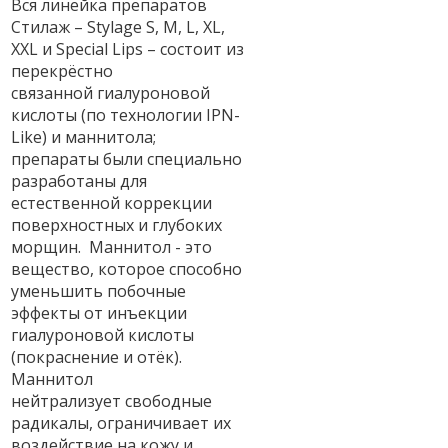
Вся линейка препаратов
Стилаж – Stylage S, M, L, XL,
XXL и Special Lips – состоит из
перекрёстно
связанной гиалуроновой
кислоты (по технологии IPN-
Like) и маннитола;
препараты были специально
разработаны для
естественной коррекции
поверхностных и глубоких
морщин. Маннитол - это
вещество, которое способно
уменьшить побочные
эффекты от инъекции
гиалуроновой кислоты
(покраснение и отёк).
Маннитол
нейтрализует свободные
радикалы, ограничивает их
воздействие на кожу и