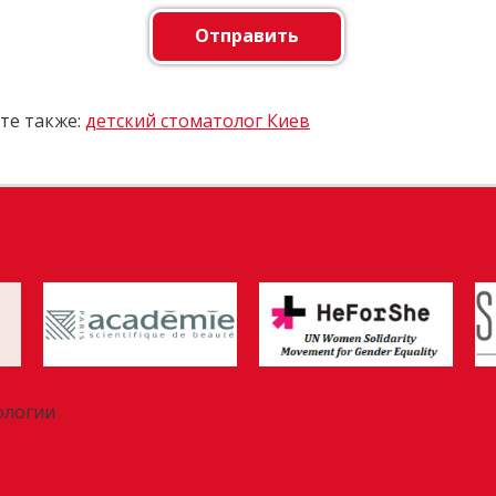
Отправить
те также:
детский стоматолог Киев
ологии