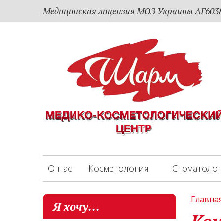
Медицинская лицензия МОЗ Украины АГ60385
О нас
Косметология
Стоматоло
Главна
Я хочу...