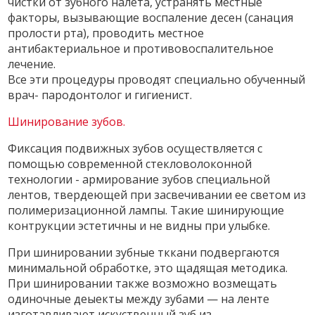
чистки от зубного налета, устранять местные
факторы, вызывающие воспаление десен (санация
пролости рта), проводить местное
антибактериальное и противовоспалительное
лечение.
Все эти процедуры проводят специально обученный
врач- пародонтолог и гигиенист.
Шинирование зубов.
Фиксация подвижных зубов осуществляется с
помощью современной стекловолоконной
технологии - армирование зубов специальной
лентов, твердеющей при засвечивании ее светом из
полимеризационной лампы. Такие шинирующие
контрукции эстетичны и не видны при улыбке.
При шинировании зубные тккани подвергаются
минимальной обработке, это щадящая методика.
При шинировании также возможно возмещать
одиночные деыекты между зубами — на ленте
изготавливают искуственный зуб из