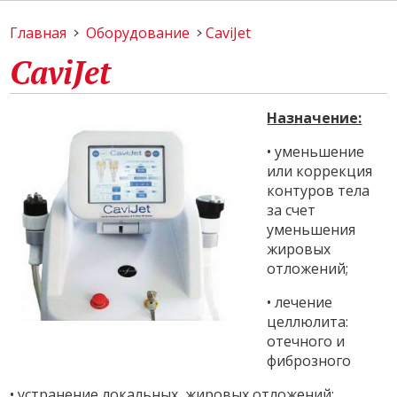
Главная
Оборудование
CaviJet
CaviJet
Назначение:
• уменьшение
или коррекция
контуров тела
за счет
уменьшения
жировых
отложений;
• лечение
целлюлита:
отечного и
фиброзного
• устранение локальных жировых отложений;